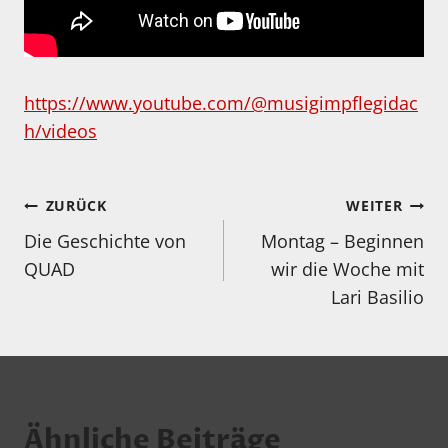
https://www.youtube.com/@musigimpflegidac
h/videos
Beitragsnavigation
ZURÜCK
WEITER
Die Geschichte von
Montag – Beginnen
QUAD
wir die Woche mit
Lari Basilio
Ähnliche Beiträge