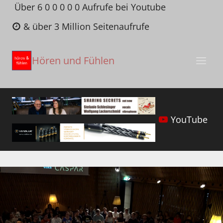
Zum
Über 6 0 0 0 0 0 Aufrufe bei Youtube
Inhalt
& über 3 Million Seitenaufrufe
springen
Hören und Fühlen
YouTube