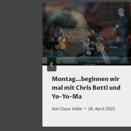
.E.M. –
Montag…beginnen wir
mal mit Chris Botti und
Yo-Yo-Ma
ber 2021
Von
Claus Volke
28. April 2025