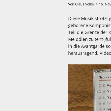
Von
Claus Volke
16. No
Diese Musik strotzt 
geborene Komponist 
Teil die Grenze der
Melodien zu (ent-)f
in die Avantgarde s
herausragend. Videot