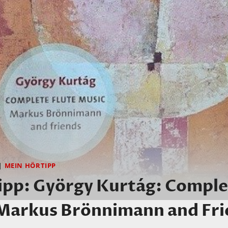
|
MEIN HÖRTIPP
ipp: György Kurtág: Compl
 Markus Brönnimann and Fr