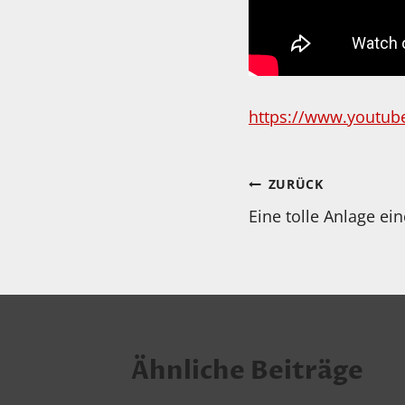
https://www.youtub
Beitragsnav
ZURÜCK
Eine tolle Anlage ei
Ähnliche Beiträge