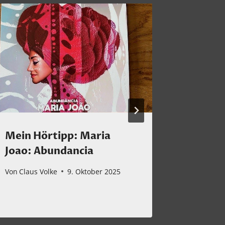
Mein Hörtipp: Maria
Musik 
Joao: Abundancia
Von
Claus 
Von
Claus Volke
9. Oktober 2025