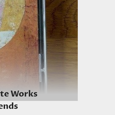
ete Works
iends