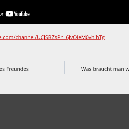
e.com/channel/UCjSBZXPn_6JvOIeM0vhihTg
igation
nes Freundes
Was braucht man wi