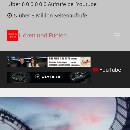
Zum
Über 6 0 0 0 0 0 Aufrufe bei Youtube
Inhalt
& über 3 Million Seitenaufrufe
springen
Hören und Fühlen
YouTube