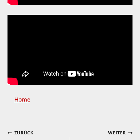
Home
Beitragsnavigation
ZURÜCK
WEITER