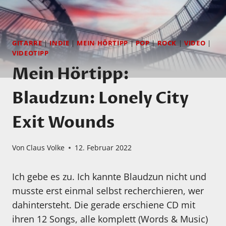
GITARRE
|
INDIE
|
MEIN HÖRTIPP
|
POP
|
ROCK
|
VIDEO
|
VIDEOTIPP
Mein Hörtipp:
Blaudzun: Lonely City
Exit Wounds
Von
Claus Volke
12. Februar 2022
Ich gebe es zu. Ich kannte Blaudzun nicht und
musste erst einmal selbst recherchieren, wer
dahintersteht. Die gerade erschiene CD mit
ihren 12 Songs, alle komplett (Words & Music)