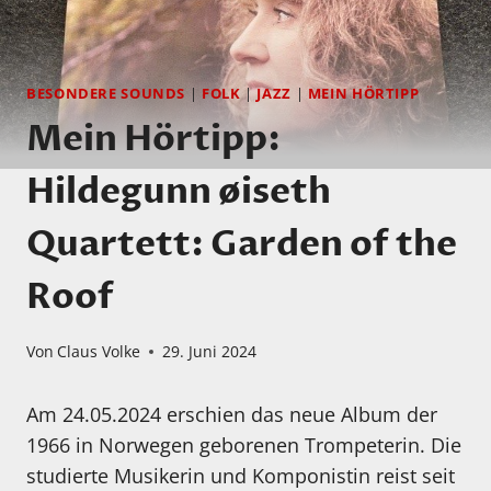
BESONDERE SOUNDS
|
FOLK
|
JAZZ
|
MEIN HÖRTIPP
Mein Hörtipp:
Hildegunn øiseth
Quartett: Garden of the
Roof
Von
Claus Volke
29. Juni 2024
Am 24.05.2024 erschien das neue Album der
1966 in Norwegen geborenen Trompeterin. Die
studierte Musikerin und Komponistin reist seit