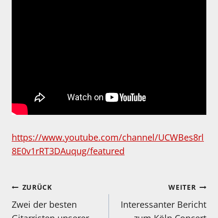
https://www.youtube.com/channel/UCWBes8rl
8E0v1rRT3DAuqug/featured
Beitragsnavigation
ZURÜCK
WEITER
Zwei der besten
Interessanter Bericht