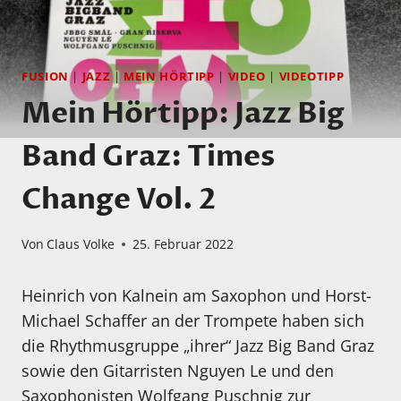
FUSION
|
JAZZ
|
MEIN HÖRTIPP
|
VIDEO
|
VIDEOTIPP
Mein Hörtipp: Jazz Big
Band Graz: Times
Change Vol. 2
Von
Claus Volke
25. Februar 2022
Heinrich von Kalnein am Saxophon und Horst-
Michael Schaffer an der Trompete haben sich
die Rhythmusgruppe „ihrer“ Jazz Big Band Graz
sowie den Gitarristen Nguyen Le und den
Saxophonisten Wolfgang Puschnig zur