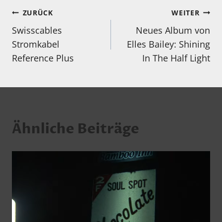
Beitragsnavigation
ZURÜCK
WEITER
Swisscables
Neues Album von
Stromkabel
Elles Bailey: Shining
Reference Plus
In The Half Light
Ähnliche Beiträge