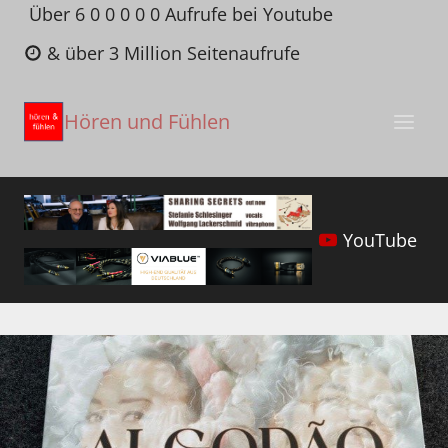
Zum
Über 6 0 0 0 0 0 Aufrufe bei Youtube
Inhalt
& über 3 Million Seitenaufrufe
springen
Hören und Fühlen
YouTube