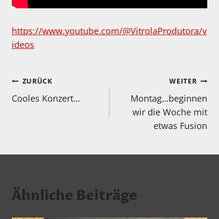
https://www.youtube.com/@VitrolaProdutora/v
ideos
Beitragsnavigation
ZURÜCK
WEITER
Cooles Konzert…
Montag…beginnen
wir die Woche mit
etwas Fusion
Ähnliche Beiträge