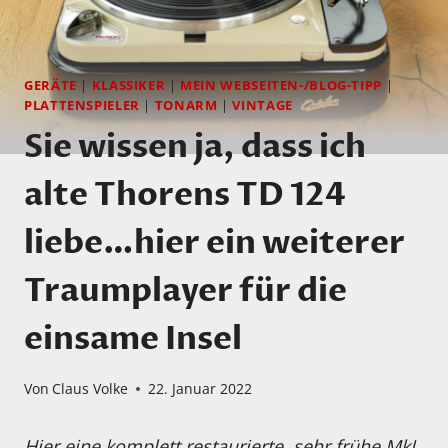
GERÄTE
|
KLASSIKER
|
MEIN WEBSEITEN-/BLOG-TIPP
|
PLATTENSPIELER
|
TONARM
|
VINTAGE
Sie wissen ja, dass ich
alte Thorens TD 124
liebe…hier ein weiterer
Traumplayer für die
einsame Insel
Von
Claus Volke
22. Januar 2022
Hier eine komplett restaurierte, sehr frühe MkI