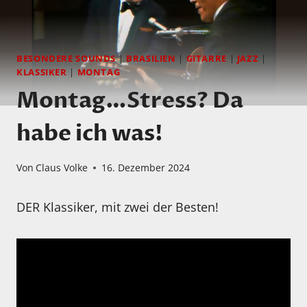
BESONDERE SOUNDS
|
BRASILIEN
|
GITARRE
|
JAZZ
|
KLASSIKER
|
MONTAG
Montag…Stress? Da
habe ich was!
Von
Claus Volke
16. Dezember 2024
DER Klassiker, mit zwei der Besten!