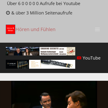
Zum
Über 6 0 0 0 0 0 Aufrufe bei Youtube
Inhalt
& über 3 Million Seitenaufrufe
springen
Hören und Fühlen
YouTube