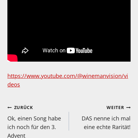
https://www.youtube.com/@winemanvision/vi
deos
Beitragsnavigation
ZURÜCK
WEITER
Ok, einen Song habe
DAS nenne ich mal
ich noch für den 3.
eine echte Rarität!
Advent