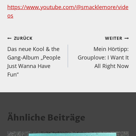
https://www.youtube.com/@smacklemore/vide
os
Beitragsnavigation
ZURÜCK
WEITER
Das neue Kool & the
Mein Hörtipp:
Gang-Album „People
Grouplove: I Want It
Just Wanna Have
All Right Now
Fun“
Ähnliche Beiträge