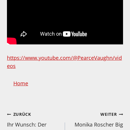
https://www.youtube.com/@PearceVaughn/vid
eos
Home
Beitragsnavigation
ZURÜCK
WEITER
Ihr Wunsch: Der
Monika Roscher Big