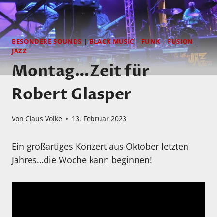
BESONDERE SOUNDS
|
BLACK MUSIC
|
FUNK
|
FUSION
|
JAZZ
Montag…Zeit für
Robert Glasper
Von
Claus Volke
13. Februar 2023
Ein großartiges Konzert aus Oktober letzten
Jahres…die Woche kann beginnen!