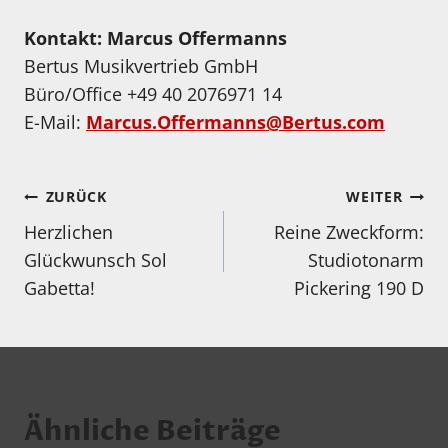
Kontakt: Marcus Offermanns
Bertus Musikvertrieb GmbH
Büro/Office +49 40 2076971 14
E-Mail:
Marcus.Offermanns@Bertus.com
Beitragsnavigation
ZURÜCK
WEITER
Herzlichen
Reine Zweckform:
Glückwunsch Sol
Studiotonarm
Gabetta!
Pickering 190 D
Ähnliche Beiträge