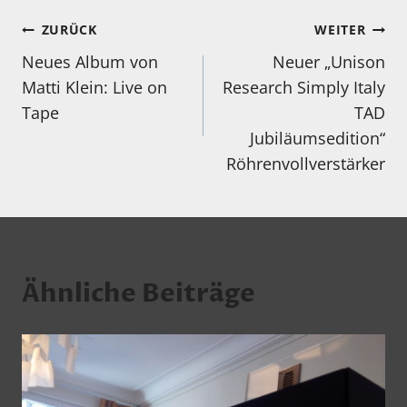
Beitragsnavigation
ZURÜCK
WEITER
Neues Album von
Neuer „Unison
Matti Klein: Live on
Research Simply Italy
Tape
TAD
Jubiläumsedition“
Röhrenvollverstärker
Ähnliche Beiträge