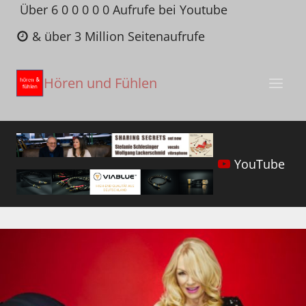
Zum
Über 6 0 0 0 0 0 Aufrufe bei Youtube
Inhalt
& über 3 Million Seitenaufrufe
springen
Hören und Fühlen
YouTube