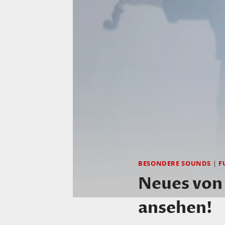
BESONDERE SOUNDS
|
F
Neues von
ansehen!