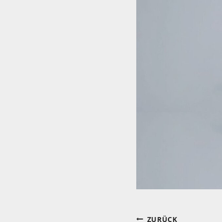
Beitragsnav
ZURÜCK