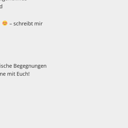
rd
l
– schreibt mir
alische Begegnungen
ne mit Euch!