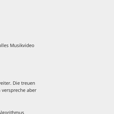
olles Musikvideo
iter. Die treuen
h verspreche aber
 Algorithmus