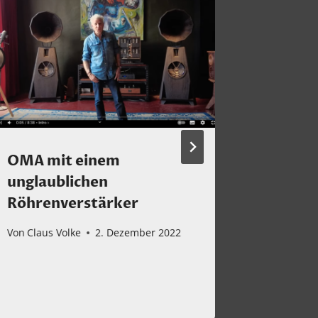
OMA mit einem
Fusion-
unglaublichen
Von
Claus 
Röhrenverstärker
Von
Claus Volke
2. Dezember 2022