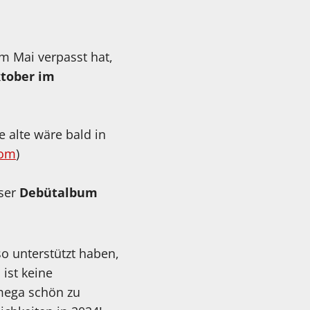
m Mai verpasst hat,
ktober im
e alte wäre bald in
com
)
nser
Debütalbum
so unterstützt haben,
ist keine
 mega schön zu