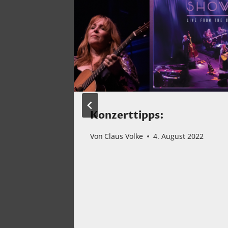
Konzerttipps:
r! Und
Von
Claus Volke
4. August 2022
s auch!
mber 2022