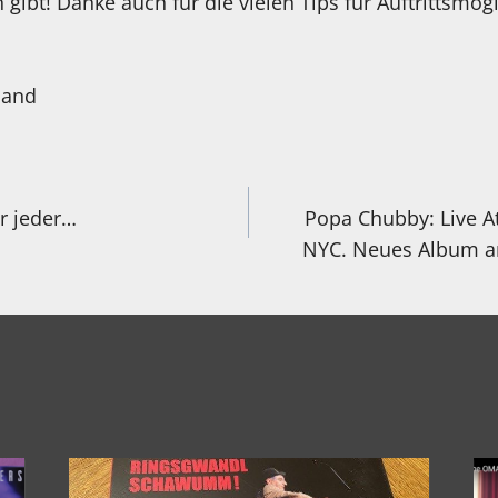
 gibt! Danke auch für die vielen Tips für Auftrittsmögl
band
igation
r jeder…
Popa Chubby: Live At 
NYC. Neues Album am