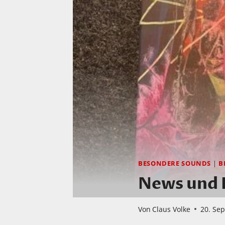
BESONDERE SOUNDS
|
B
News und 
Von
Claus Volke
20. Se