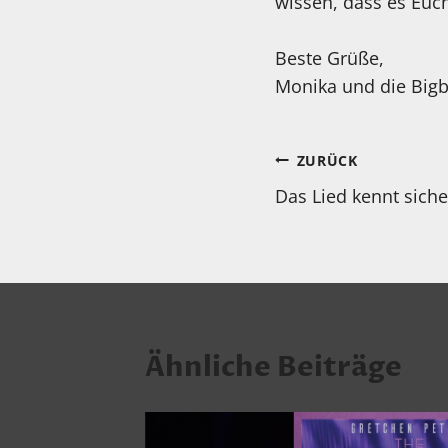
wissen, dass es Euch
Beste Grüße,
Monika und die Big
Beitragsnav
ZURÜCK
Das Lied kennt siche
Ähnliche Beiträge