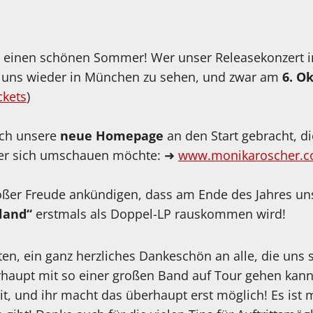
tet einen schönen Sommer! Wer unser Releasekonzert i
e, uns wieder in München zu sehen, und zwar am
6. O
ckets
)
ich unsere
neue Homepage
an den Start gebracht, di
(wer sich umschauen möchte: ➜
www.monikaroscher.
roßer Freude ankündigen, dass am Ende des Jahres u
land“
erstmals als Doppel-LP rauskommen wird!
elten, ein ganz herzliches Dankeschön an alle, die uns 
aupt mit so einer großen Band auf Tour gehen kann 
it, und ihr macht das überhaupt erst möglich! Es ist