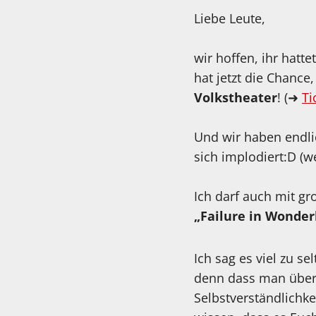
Liebe Leute,
wir hoffen, ihr hat
hat jetzt die Chanc
Volkstheater
! (➜
Ti
Und wir haben endl
sich implodiert:D 
Ich darf auch mit g
„Failure in Wonder
Ich sag es viel zu s
denn dass man überh
Selbstverständlichke