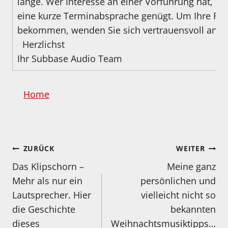
lange. Wer Interesse an einer Vorführung hat, ist
eine kurze Terminabsprache genügt. Um Ihre Fra
bekommen, wenden Sie sich vertrauensvoll an u
Herzlichst
Ihr Subbase Audio Team
Home
Beitragsnavigation
ZURÜCK
WEITER
Das Klipschorn –
Meine ganz
Mehr als nur ein
persönlichen und
Lautsprecher. Hier
vielleicht nicht so
die Geschichte
bekannten
dieses
Weihnachtsmusiktipps…