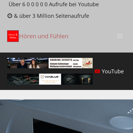
Zum
Über 6 0 0 0 0 0 Aufrufe bei Youtube
Inhalt
& über 3 Million Seitenaufrufe
springen
Hören und Fühlen
YouTube