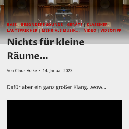
BASS
|
BESONDERE SOUNDS
|
GERÄTE
|
KLASSIKER
|
LAUTSPRECHER
|
MEHR ALS MUSIK...
|
VIDEO
|
VIDEOTIPP
Nichts für kleine
Räume…
Von
Claus Volke
14. Januar 2023
Dafür aber ein ganz großer Klang…wow…