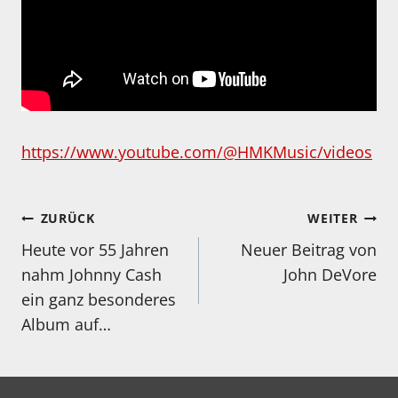
https://www.youtube.com/@HMKMusic/videos
Beitragsnavigation
ZURÜCK
WEITER
Heute vor 55 Jahren
Neuer Beitrag von
nahm Johnny Cash
John DeVore
ein ganz besonderes
Album auf…