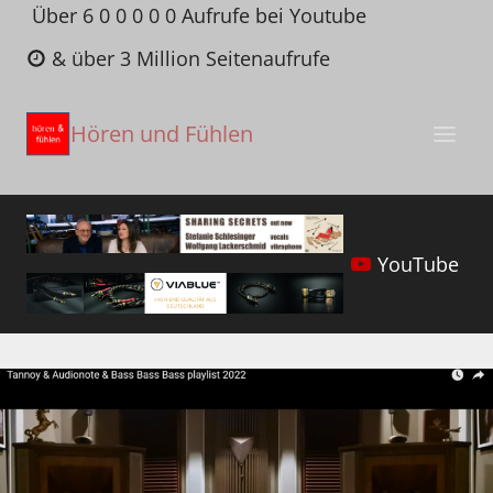
Zum
Über 6 0 0 0 0 0 Aufrufe bei Youtube
Inhalt
& über 3 Million Seitenaufrufe
springen
Hören und Fühlen
YouTube