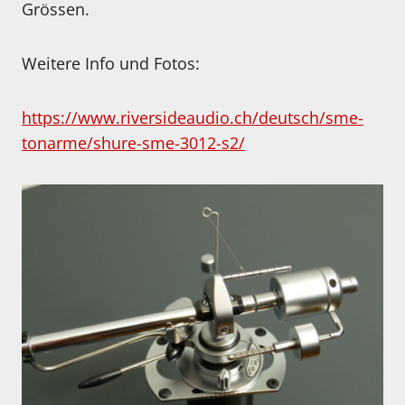
Grössen.
Weitere Info und Fotos:
https://www.riversideaudio.ch/deutsch/sme-
tonarme/shure-sme-3012-s2/