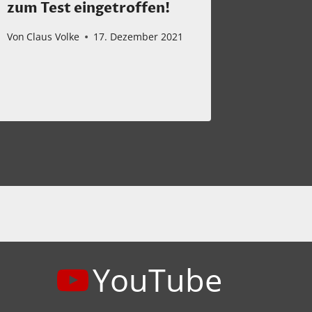
zum Test eingetroffen!
Lautsp
r Wolf
Von
Claus Volke
17. Dezember 2021
Von
Claus 
YouTube