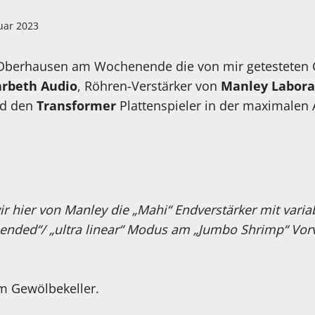
uar 2023
n Oberhausen am Wochenende die von mir getesteten
rbeth Audio
, Röhren-Verstärker von
Manley Labora
d den
Transformer
Plattenspieler in der maximalen
r hier von Manley die „Mahi“ Endverstärker mit vari
 ended“/ „ultra linear“ Modus am „Jumbo Shrimp“ Vorv
im Gewölbekeller.