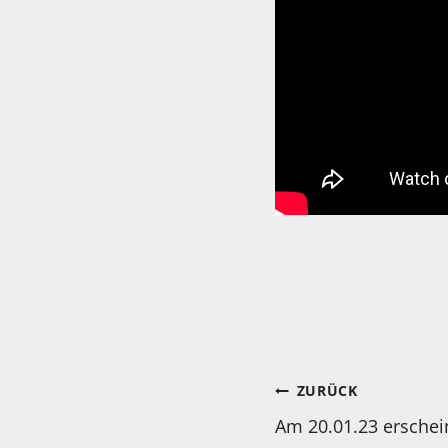
Beitragsnav
ZURÜCK
Am 20.01.23 erschei