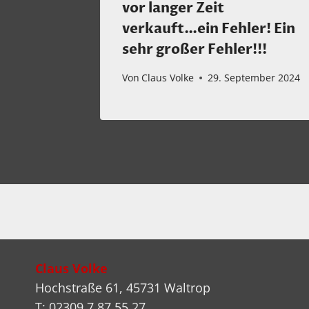
vor langer Zeit
ktur
verkauft…ein Fehler! Ein
sehr großer Fehler!!!
2026
Von
Claus Volke
29. September 2024
Claus Volke
Hochstraße 61, 45731 Waltrop
T: 02309 7 87 55 27