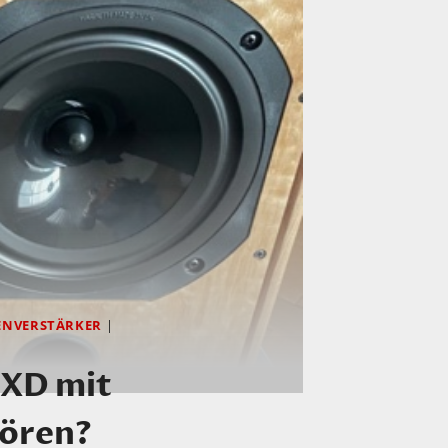
ENVERSTÄRKER
|
3XD mit
hören?