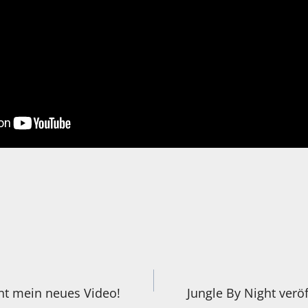
igation
nt mein neues Video!
Jungle By Night veröf