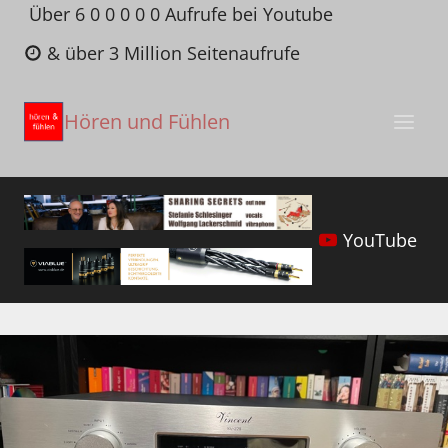
Zum
Über 6 0 0 0 0 0 Aufrufe bei Youtube
Inhalt
& über 3 Million Seitenaufrufe
springen
Hören und Fühlen
YouTube