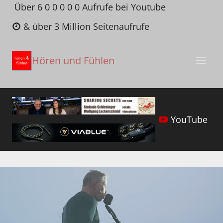
Zum
Über 6 0 0 0 0 0 Aufrufe bei Youtube
Inhalt
& über 3 Million Seitenaufrufe
springen
Hören und Fühlen
YouTube