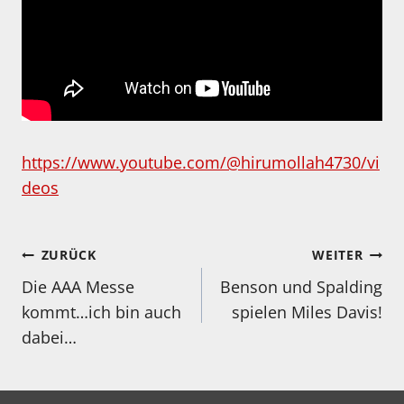
https://www.youtube.com/@hirumollah4730/vi
deos
Beitragsnavigation
ZURÜCK
WEITER
Die AAA Messe
Benson und Spalding
kommt…ich bin auch
spielen Miles Davis!
dabei…