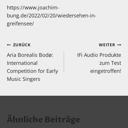
https://www.joachim-
bung.de/2022/02/20/wiedersehen-in-
greifensee/
Beitragsnavigation
ZURÜCK
WEITER
Aria Borealis Bodø:
IFi Audio Produkte
International
zum Test
Competition for Early
eingetroffen!
Music Singers
Ähnliche Beiträge