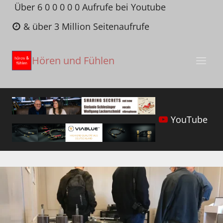
Zum
Über 6 0 0 0 0 0 Aufrufe bei Youtube
Inhalt
& über 3 Million Seitenaufrufe
springen
Hören und Fühlen
YouTube