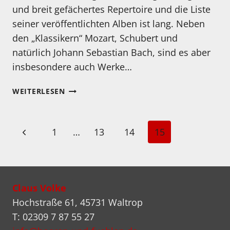
und breit gefächertes Repertoire und die Liste
seiner veröffentlichten Alben ist lang. Neben
den „Klassikern“ Mozart, Schubert und
natürlich Johann Sebastian Bach, sind es aber
insbesondere auch Werke…
KENNEN
WEITERLESEN
SIE
EIGENTLICH…
CHRISTOPH
Seitennavigation
Vorherige
1
…
13
14
15
ULLRICH?
Seite
Claus Volke
Hochstraße 61, 45731 Waltrop
T: 02309 7 87 55 27