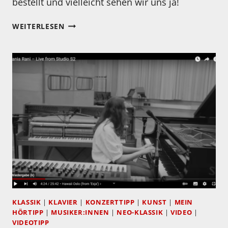
bestellt und vielleicht sehen wir uns ja!
KLAVIER-
WEITERLESEN
FESTIVAL
RUHR
2022
STARTET
AM
30.04
KLASSIK
|
KLAVIER
|
KONZERTTIPP
|
KUNST
|
MEIN
HÖRTIPP
|
MUSIKER:INNEN
|
NEO-KLASSIK
|
VIDEO
|
VIDEOTIPP