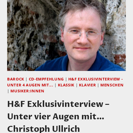
SIE
NEUE
MUSIKALISCHE
WEGE…
BAROCK
|
CD-EMPFEHLUNG
|
H&F EXKLUSIVINTERVIEW -
UNTER 4 AUGEN MIT...
|
KLASSIK
|
KLAVIER
|
MENSCHEN
|
MUSIKER:INNEN
H&F Exklusivinterview –
Unter vier Augen mit…
Christoph Ullrich