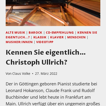
ALTE MUSIK
|
BAROCK
|
CD-EMPFEHLUNG
|
KENNEN SIE
EIGENTLICH...?
|
KLASSIK
|
KLAVIER
|
MENSCHEN
|
MUSIKER:INNEN
|
VIDEOTIPP
Kennen Sie eigentlich…
Christoph Ullrich?
Von
Claus Volke
27. März 2022
Der in Göttingen geboren Pianist studierte bei
Leonard Hokanson, Claude Frank und Rudolf
Buchbinder und lebt heute in Frankfurt am
Main. Ullrich verfügt über ein ungemein großes