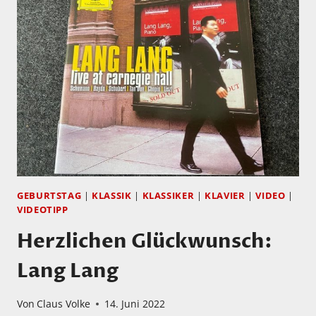
NUR
DENKEN
SCHEINBAR
AKTUELL
VIELE
NICHT
MEHR
DARAN…
GEBURTSTAG
|
KLASSIK
|
KLASSIKER
|
KLAVIER
|
VIDEO
|
VIDEOTIPP
Herzlichen Glückwunsch:
Lang Lang
Von
Claus Volke
14. Juni 2022