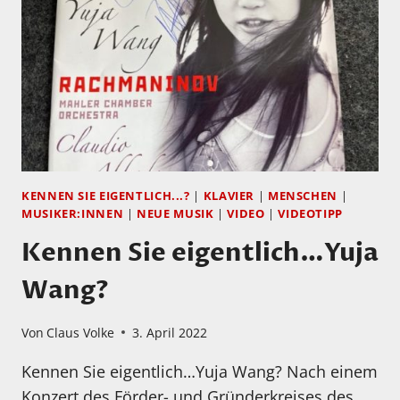
MIT…
CHRISTOPH
ULLRICH
KENNEN SIE EIGENTLICH...?
|
KLAVIER
|
MENSCHEN
|
MUSIKER:INNEN
|
NEUE MUSIK
|
VIDEO
|
VIDEOTIPP
Kennen Sie eigentlich…Yuja
Wang?
Von
Claus Volke
3. April 2022
Kennen Sie eigentlich…Yuja Wang? Nach einem
Konzert des Förder- und Gründerkreises des