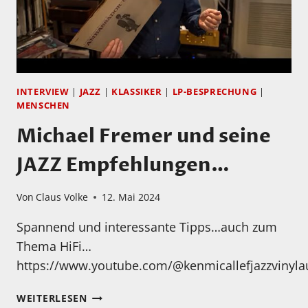
INTERVIEW
|
JAZZ
|
KLASSIKER
|
LP-BESPRECHUNG
|
MENSCHEN
Michael Fremer und seine
JAZZ Empfehlungen…
Von
Claus Volke
12. Mai 2024
Spannend und interessante Tipps…auch zum
Thema HiFi…
https://www.youtube.com/@kenmicallefjazzvinyla
MICHAEL
WEITERLESEN