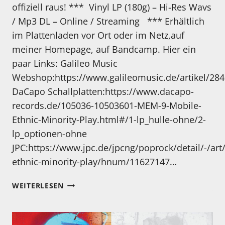
offiziell raus! *** Vinyl LP (180g) – Hi-Res Wavs
/ Mp3 DL – Online / Streaming *** Erhältlich
im Plattenladen vor Ort oder im Netz,auf
meiner Homepage, auf Bandcamp. Hier ein
paar Links: Galileo Music
Webshop:https://www.galileomusic.de/artikel/284
DaCapo Schallplatten:https://www.dacapo-
records.de/105036-10503601-MEM-9-Mobile-
Ethnic-Minority-Play.html#/1-lp_hulle-ohne/2-
lp_optionen-ohne
JPC:https://www.jpc.de/jpcng/poprock/detail/-/art
ethnic-minority-play/hnum/11627147…
NEUE
WEITERLESEN
LP
VON
MARIO