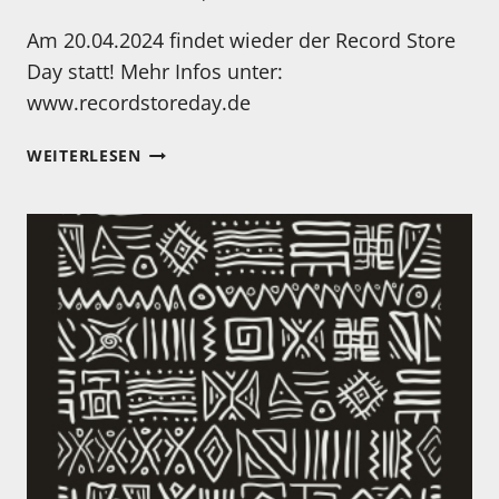
Am 20.04.2024 findet wieder der Record Store
Day statt! Mehr Infos unter:
www.recordstoreday.de
ACHTUNG:
WEITERLESEN
MORGEN
IST
ES
WIEDER
SOWEIT:
RECORD
STORE
DAY!