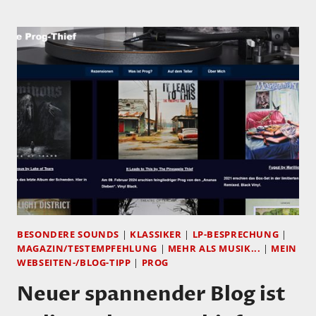
FREMER
UND
SEINE
JAZZ
EMPFEHLUNGEN…
BESONDERE SOUNDS
|
KLASSIKER
|
LP-BESPRECHUNG
|
MAGAZIN/TESTEMPFEHLUNG
|
MEHR ALS MUSIK...
|
MEIN
WEBSEITEN-/BLOG-TIPP
|
PROG
Neuer spannender Blog ist