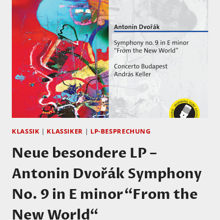
KNAPP
„MOBILE
ETHNIC
MINORITY“
ERSCHIENEN!
KLASSIK
|
KLASSIKER
|
LP-BESPRECHUNG
Neue besondere LP –
Antonin Dvořák Symphony
No. 9 in E minor“From the
New World“