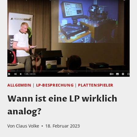
ANTONIN
DVOŘÁK
SYMPHONY
NO.
9
IN
E
MINOR“FROM
THE
NEW
WORLD“
ALLGEMEIN
|
LP-BESPRECHUNG
|
PLATTENSPIELER
Wann ist eine LP wirklich
analog?
Von
Claus Volke
18. Februar 2023