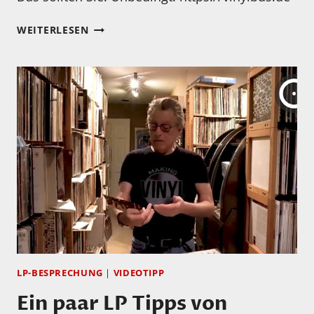
KENNEN
WEITERLESEN
SIE
DEN…
VINYLBUS?
LP-BESPRECHUNG
|
VIDEOTIPP
Ein paar LP Tipps von