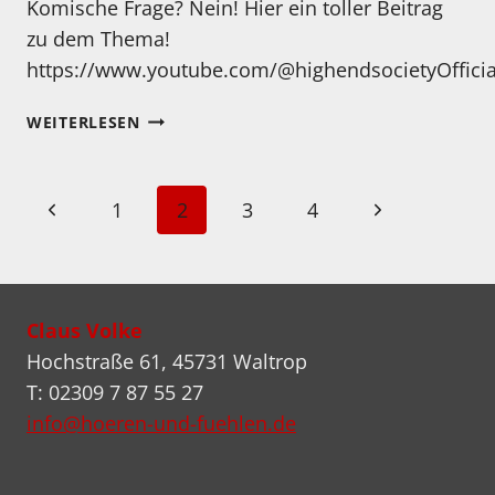
Komische Frage? Nein! Hier ein toller Beitrag
zu dem Thema!
https://www.youtube.com/@highendsocietyOfficia
WANN
WEITERLESEN
IST
EINE
LP
Seitennavigation
Vorherige
Nächste
1
2
3
4
WIRKLICH
ANALOG?
Seite
Seite
Claus Volke
Hochstraße 61, 45731 Waltrop
T: 02309 7 87 55 27
info@hoeren-und-fuehlen.de