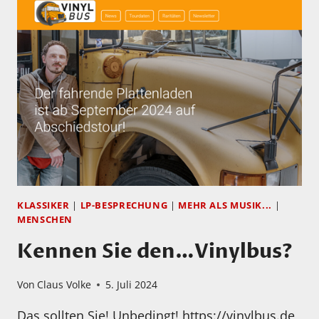
MARIO
KNAPP!!!
KLASSIKER
|
LP-BESPRECHUNG
|
MEHR ALS MUSIK...
|
MENSCHEN
Kennen Sie den…Vinylbus?
Von
Claus Volke
5. Juli 2024
Das sollten Sie! Unbedingt! https://vinylbus.de