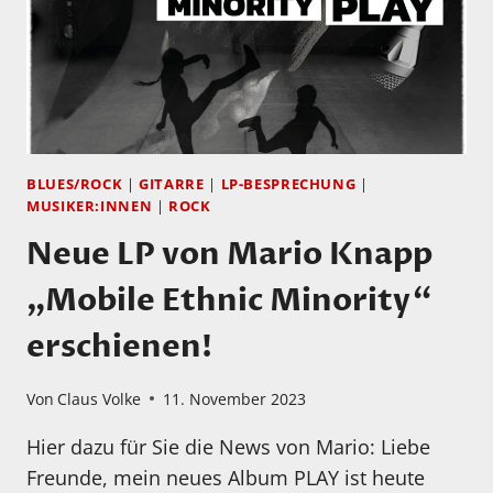
DER
LONDONER
BARBICAN
HALL
IM
JULI
2023
BLUES/ROCK
|
GITARRE
|
LP-BESPRECHUNG
|
AUFGENOMMENES
MUSIKER:INNEN
|
ROCK
NEUES
Neue LP von Mario Knapp
ALBUM
AN
„Mobile Ethnic Minority“
erschienen!
Von
Claus Volke
11. November 2023
Hier dazu für Sie die News von Mario: Liebe
Freunde, mein neues Album PLAY ist heute