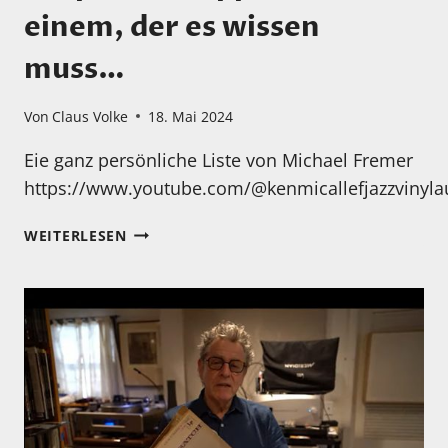
einem, der es wissen
muss…
Von
Claus Volke
18. Mai 2024
Eie ganz persönliche Liste von Michael Fremer
https://www.youtube.com/@kenmicallefjazzvinyla
EIN
WEITERLESEN
PAAR
LP
TIPPS
VON
EINEM,
DER
ES
WISSEN
MUSS…