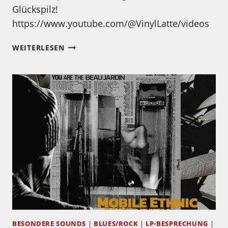
Glückspilz!
https://www.youtube.com/@VinylLatte/videos
EINE
WEITERLESEN
KLEINE
LP-
SAMMLUNG…
BESONDERE SOUNDS
|
BLUES/ROCK
|
LP-BESPRECHUNG
|