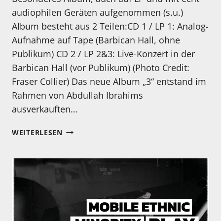
audiophilen Geräten aufgenommen (s.u.)
Album besteht aus 2 Teilen:CD 1 / LP 1: Analog-
Aufnahme auf Tape (Barbican Hall, ohne
Publikum) CD 2 / LP 2&3: Live-Konzert in der
Barbican Hall (vor Publikum) (Photo Credit:
Fraser Collier) Das neue Album „3“ entstand im
Rahmen von Abdullah Ibrahims
ausverkauften…
„3“:
WEITERLESEN
DER
LEGENDÄRE
KOMPONIST
UND
PIANIST
ABDULLAH
IBRAHIM KÜNDIGT
IN