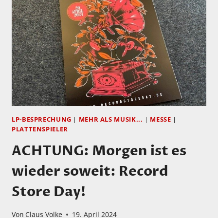
HOLT
VIER
SAXOPHON
VETERANEN
AUF
DIE
BÜHNE
–
NEUE
LP!
LP-BESPRECHUNG
|
MEHR ALS MUSIK...
|
MESSE
|
PLATTENSPIELER
ACHTUNG: Morgen ist es
wieder soweit: Record
Store Day!
Von
Claus Volke
19. April 2024