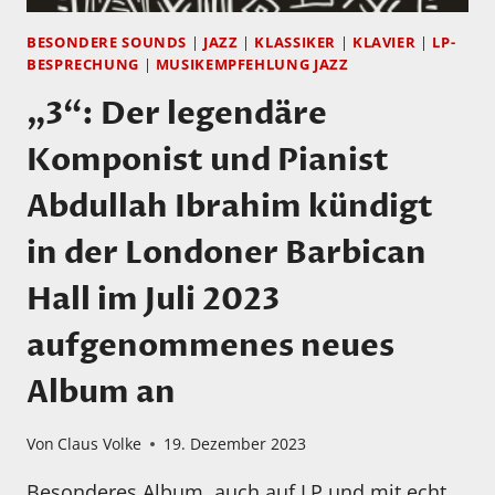
BESONDERE SOUNDS
|
JAZZ
|
KLASSIKER
|
KLAVIER
|
LP-
BESPRECHUNG
|
MUSIKEMPFEHLUNG JAZZ
„3“: Der legendäre
Komponist und Pianist
Abdullah Ibrahim kündigt
in der Londoner Barbican
Hall im Juli 2023
aufgenommenes neues
Album an
Von
Claus Volke
19. Dezember 2023
Besonderes Album, auch auf LP und mit echt