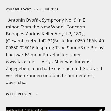
Von
Claus Volke
28. Juni 2023
Antonin Dvořák Symphony No. 9 in E
minor„From the New World“ Concerto
BudapestAndrás Keller Vinyl LP, 180 g
(Gesamtspielzeit 42:31)Bestellnr. 0250-1EAN 40
09850 025016 Inspiring Tube SoundSide B play
backwards! mehr Einzelheiten unter
www.tacet.de Vinyl. Aber was für eins!
Zugegeben, man hätte das noch mit Goldrand
versehen können und durchnummerieren,
aber ich…
NEUE
WEITERLESEN
BESONDERE
LP
–