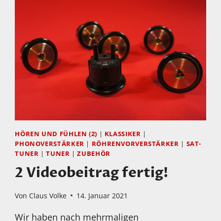
HÖREN UND FÜHLEN (2)
|
KLASSIKER
|
PHONOVERSTÄRKER
|
RÖHRENVORVERSTÄRKER
|
SAT-
TUNER
|
TUNER
|
ZUBEHÖR
2 Videobeitrag fertig!
Von
Claus Volke
14. Januar 2021
Wir haben nach mehrmaligen