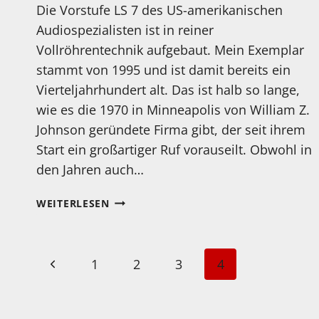
Die Vorstufe LS 7 des US-amerikanischen
Audiospezialisten ist in reiner
Vollröhrentechnik aufgebaut. Mein Exemplar
stammt von 1995 und ist damit bereits ein
Vierteljahrhundert alt. Das ist halb so lange,
wie es die 1970 in Minneapolis von William Z.
Johnson geründete Firma gibt, der seit ihrem
Start ein großartiger Ruf vorauseilt. Obwohl in
den Jahren auch…
AUDIO
WEITERLESEN
RESEARCH
LS
7
Seitennavigation
Vorherige
1
2
3
4
RÖHRENVORSTUFE
Seite