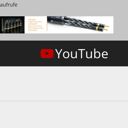
naufrufe
YouTube