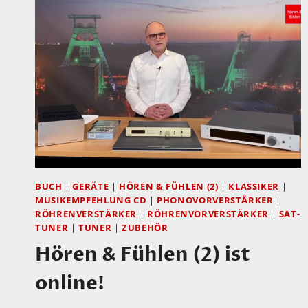
BUCH
|
GERÄTE
|
HÖREN & FÜHLEN (2)
|
KLASSIKER
|
MUSIKEMPFEHLUNG CD
|
PHONOVORVERSTÄRKER
|
RÖHRENVERSTÄRKER
|
RÖHRENVORVERSTÄRKER
|
SAT-
TUNER
|
TUNER
|
ZUBEHÖR
Hören & Fühlen (2) ist
online!