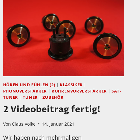
HÖREN UND FÜHLEN (2)
|
KLASSIKER
|
PHONOVERSTÄRKER
|
RÖHRENVORVERSTÄRKER
|
SAT-
TUNER
|
TUNER
|
ZUBEHÖR
2 Videobeitrag fertig!
Von
Claus Volke
14. Januar 2021
Wir haben nach mehrmaligen