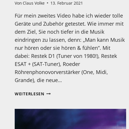
Von
Claus Volke
13. Februar 2021
Für mein zweites Video habe ich wieder tolle
Geräte und Zubehör getestet. Wie immer mit
dem Ziel, Sie noch tiefer in die Musik
eindringen zu lassen, denn: „Man kann Musik
nur hören oder sie hören & fühlen“. Mit
dabei: Restek D1 (Tuner von 1980!), Restek
ESAT + (SAT-Tuner), Roeder
Röhrenphonovorverstärker (One, Midi,
Grande), die neue…
HÖREN
WEITERLESEN
&
FÜHLEN
(2)
IST
ONLINE!