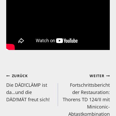
Beitragsnavigation
ZURÜCK
WEITER
Die DÄD!CLÄMP ist
Fortschrittsbericht
da…und die
der Restauration:
DÄD!MÄT freut sich!
Thorens TD 124/II mit
Miniconic-
Abtastkombination