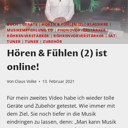
BUCH
|
GERÄTE
|
HÖREN & FÜHLEN (2)
|
KLASSIKER
|
MUSIKEMPFEHLUNG CD
|
PHONOVORVERSTÄRKER
|
RÖHRENVERSTÄRKER
|
RÖHRENVORVERSTÄRKER
|
SAT-
TUNER
|
TUNER
|
ZUBEHÖR
Hören & Fühlen (2) ist
online!
Von
Claus Volke
13. Februar 2021
Für mein zweites Video habe ich wieder tolle
Geräte und Zubehör getestet. Wie immer mit
dem Ziel, Sie noch tiefer in die Musik
eindringen zu lassen, denn: „Man kann Musik