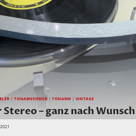
ELER
|
TONABNEHMER
|
TONARM
|
VINTAGE
 Stereo – ganz nach Wunsch
i 2021