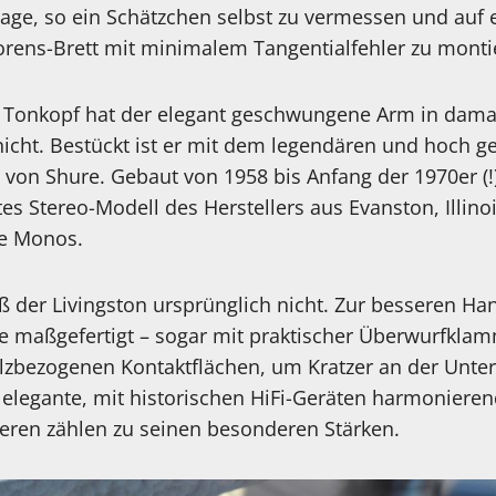
age, so ein Schätzchen selbst zu vermessen und auf 
orens-Brett mit minimalem Tangentialfehler zu monti
Tonkopf hat der elegant geschwungene Arm in damal
cht. Bestückt ist er mit dem legendären und hoch g
on Shure. Gebaut von 1958 bis Anfang der 1970er (!)
es Stereo-Modell des Herstellers aus Evanston, Illinoi
te Monos.
ß der Livingston ursprünglich nicht. Zur besseren H
e maßgefertigt – sogar mit praktischer Überwurfklam
lzbezogenen Kontaktflächen, um Kratzer an der Unte
 elegante, mit historischen HiFi-Geräten harmoniere
ieren zählen zu seinen besonderen Stärken.