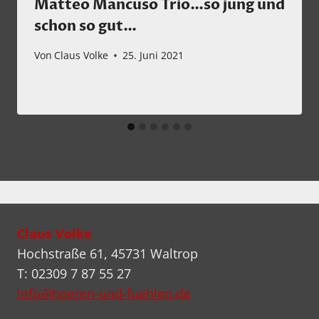
Matteo Mancuso Trio…so jung und
schon so gut…
Von
Claus Volke
25. Juni 2021
Claus Volke
Hochstraße 61, 45731 Waltrop
T: 02309 7 87 55 27
info@hoeren-und-fuehlen.de