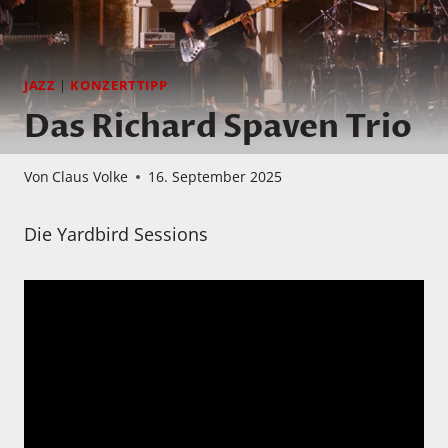
JAZZ
|
KONZERTTIPP
Das Richard Spaven Trio
Von
Claus Volke
16. September 2025
Die Yardbird Sessions