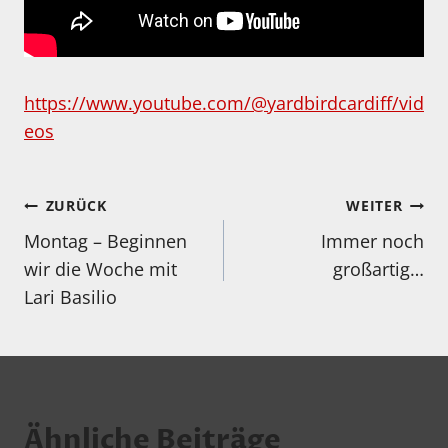
https://www.youtube.com/@yardbirdcardiff/vid
eos
Beitragsnavigation
ZURÜCK
WEITER
Montag – Beginnen
Immer noch
wir die Woche mit
großartig…
Lari Basilio
Ähnliche Beiträge