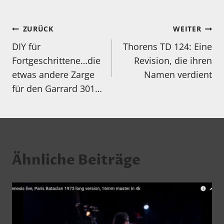
Beitragsnavigation
ZURÜCK
WEITER
DIY für
Thorens TD 124: Eine
Fortgeschrittene…die
Revision, die ihren
etwas andere Zarge
Namen verdient
für den Garrard 301…
Ähnliche Beiträge