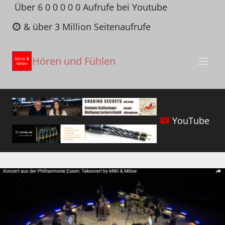
Zum
Über 6 0 0 0 0 0 Aufrufe bei Youtube
Inhalt
& über 3 Million Seitenaufrufe
springen
Hören und Fühlen
YouTube