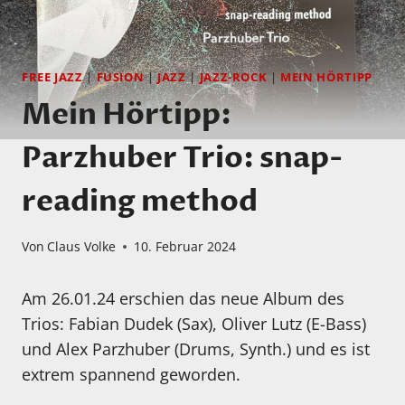
FREE JAZZ
|
FUSION
|
JAZZ
|
JAZZ-ROCK
|
MEIN HÖRTIPP
Mein Hörtipp:
Parzhuber Trio: snap-
reading method
Von
Claus Volke
10. Februar 2024
Am 26.01.24 erschien das neue Album des
Trios: Fabian Dudek (Sax), Oliver Lutz (E-Bass)
und Alex Parzhuber (Drums, Synth.) und es ist
extrem spannend geworden.