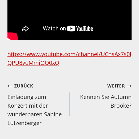
https://www.youtube.com/channel/UChsAx7s0I
QPU8vuMmiOO0xQ
Beitragsnavigation
ZURÜCK
WEITER
Einladung zum
Kennen Sie Autumn
Konzert mit der
Brooke?
wunderbaren Sabine
Lutzenberger