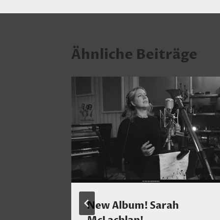
Ähnliche Beiträge
nz
New Album! Sarah