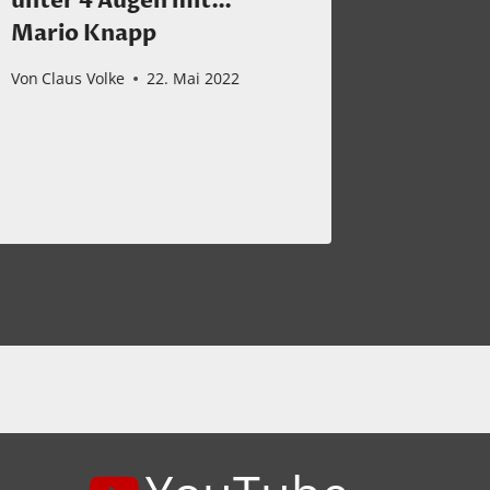
unter 4 Augen mit…
Bartók
Mario Knapp
Picture
Orches
Von
Claus Volke
22. Mai 2022
Von
Claus 