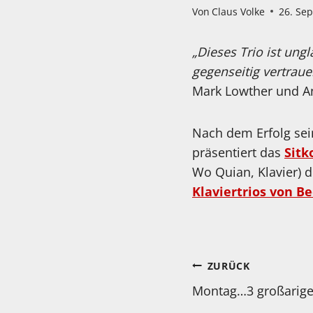
Von
Claus Volke
26. Se
„Dieses Trio ist ung
gegenseitig vertraue
Mark Lowther und A
Nach dem Erfolg sein
präsentiert das
Sitk
Wo Quian, Klavier) d
Klaviertrios von B
Beitragsnav
ZURÜCK
Montag…3 großarige 