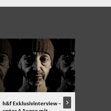
h&f Exklusivinterview –
Mein H