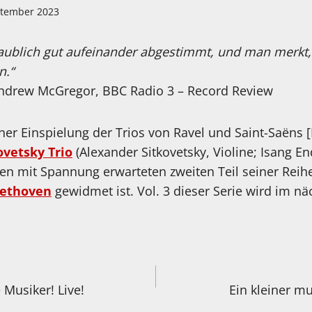
ptember 2023
laublich gut aufeinander abgestimmt, und man merkt, 
n.“
ndrew McGregor, BBC Radio 3 – Record Review
er Einspielung der Trios von Ravel und Saint-Saëns [
ovetsky Trio
(Alexander Sitkovetsky, Violine; Isang En
en mit Spannung erwarteten zweiten Teil seiner Reihe
eethoven
gewidmet ist. Vol. 3 dieser Serie wird im nä
igation
Musiker! Live!
Ein kleiner m