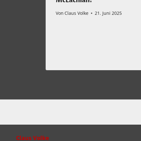
ny No.
McLachlan!
4;
Von
Claus Volke
21. Juni 2025
t,
mber 2022
Claus Volke