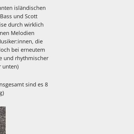
nnten isländischen
 Bass und Scott
se durch wirklich
önen Melodien
Musiker:innen, die
 doch bei erneutem
he und rhythmischer
 unten)
insgesamt sind es 8
ng)