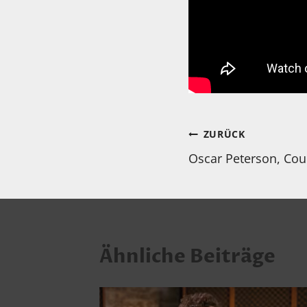
Beitragsnav
ZURÜCK
Oscar Peterson, Cou
Ähnliche Beiträge