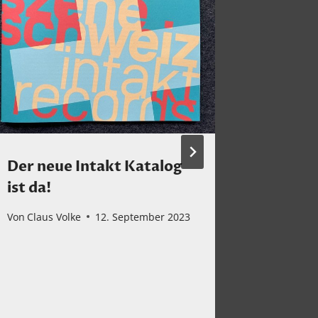
Der neue Intakt Katalog
Mein H
ist da!
Somsen
Pieranu
Von
Claus Volke
12. September 2023
Mirabas
Ways
Von
Claus 