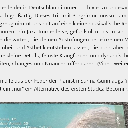
er leider in Deutschland immer noch viel zu unbeka
infach großartig. Dieses Trio mit Porgrimur Jonsson am
eug nimmt uns mit auf eine kleine musikalische Rei
önen Trio-Jazz. Immer leise, gefühlvoll und von sch
er die zarten, die kleinen Abstufungen der einzelnen 
inheit und Ästhetik entstehen lassen, die dann aber
e kleine Details, feinste Klangfarben und dynamisc
iten, Changes und Nuancen offenbaren. (Video weiter
 alle aus der Feder der Pianistin Sunna Gunnlaugs (
st ein „nur“ ein Alternative des ersten Stücks: Becomi