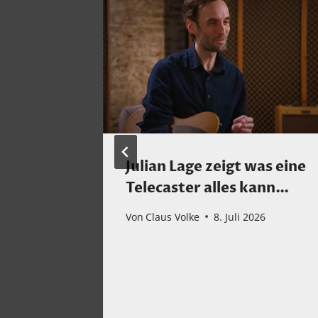
Julian Lage zeigt was eine
zz-
Telecaster alles kann…
Von
Claus Volke
8. Juli 2026
ber 2024