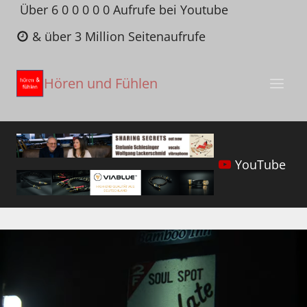
Zum
Über 6 0 0 0 0 0 Aufrufe bei Youtube
Inhalt
& über 3 Million Seitenaufrufe
springen
Hören und Fühlen
YouTube