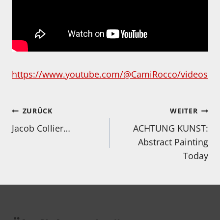
https://www.youtube.com/@CamiRocco/videos
Beitragsnavigation
ZURÜCK
WEITER
Jacob Collier…
ACHTUNG KUNST:
Abstract Painting
Today