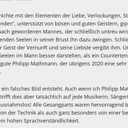
ichte mit den Elementen der Liebe, Verlockungen, S
nden“, unterstützt von bösen und guten Geistern, gipfe
ach gewordenen Mannes, der schließlich untreu wird,
enden Seelen in seiner Brust ihn dazu zwingen. Schli
r Geist der Vernunft und seine Liebste vergibt ihm. 
eelen im Mann besser darstellen, als ein Counterteno
h gute Philipp Mathmann, der übrigens 2020 eine seh
.
r ein falsches Bild entsteht. Auch wenn ich Philipp M
trifft dies aber tatsächlich auf jede Musikerin, Sänge
 ausnahmslos! Alle Gesangparts waren hervorragend be
on der Technik als auch ganz besonders von einer bei
em hohen Sprachverständlichkeit.