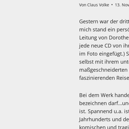
Von
Claus Volke
13. No
Gestern war der drit
mich stand ein pers
Leitung von Dorothe
jede neue CD von ih
im Foto eingefügt.) 
selbst mit ihrem un
maßgeschneiderten Kl
faszinierenden Reise
Bei dem Werk handel
bezeichnen darf…und
ist. Spannend u.a. is
Jahrhunderts und de
komischen und tragi