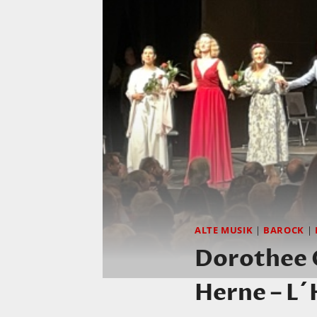
ALTE MUSIK
|
BAROCK
|
Dorothee O
Herne – L