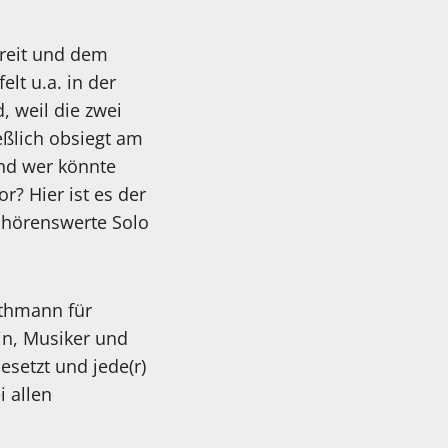
treit und dem
lt u.a. in der
 weil die zwei
eßlich obsiegt am
Und wer könnte
r? Hier ist es der
r hörenswerte Solo
athmann für
rin, Musiker und
setzt und jede(r)
 allen