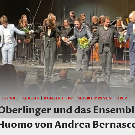
FESTIVAL
|
KLASSIK
|
KONZERTTIPP
|
MUSIKER:INNEN
|
OPER
berlinger und das Ensemble
´Huomo von Andrea Bernasc