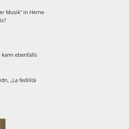
er Musik“ in Herne
is?
 kann ebenfalls
n, „La fedilità