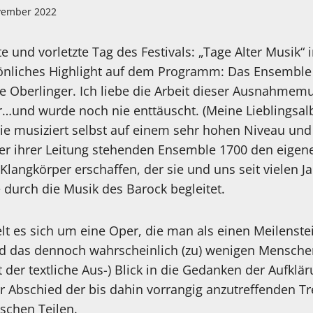
vember 2022
te und vorletzte Tag des Festivals: „Tage Alter Musik“ 
önliches Highlight auf dem Programm: Das Ensemble 
e Oberlinger. Ich liebe die Arbeit dieser Ausnahmemu
r…und wurde noch nie enttäuscht. (Meine Lieblingsal
Sie musiziert selbst auf einem sehr hohen Niveau und 
ter ihrer Leitung stehenden Ensemble 1700 den eigen
angkörper erschaffen, der sie und uns seit vielen Ja
 durch die Musik des Barock begleitet.
t es sich um eine Oper, die man als einen Meilenste
 das dennoch wahrscheinlich (zu) wenigen Menschen
t der textliche Aus-) Blick in die Gedanken der Aufklä
r Abschied der bis dahin vorrangig anzutreffenden 
schen Teilen.