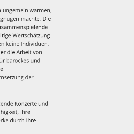
en ungemein warmen,
rgnügen machte. Die
 zusammenspielende
eitige Wertschätzung
n keine Individuen,
er die Arbeit von
für barockes und
ie
Umsetzung der
agende Konzerte und
higkeit, ihre
rke durch Ihre