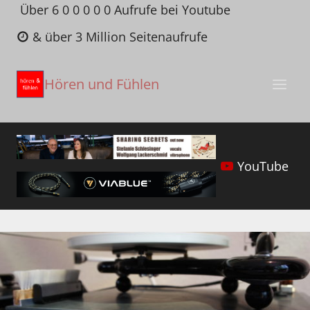
Zum
Über 6 0 0 0 0 0 Aufrufe bei Youtube
Inhalt
& über 3 Million Seitenaufrufe
springen
Hören und Fühlen
YouTube