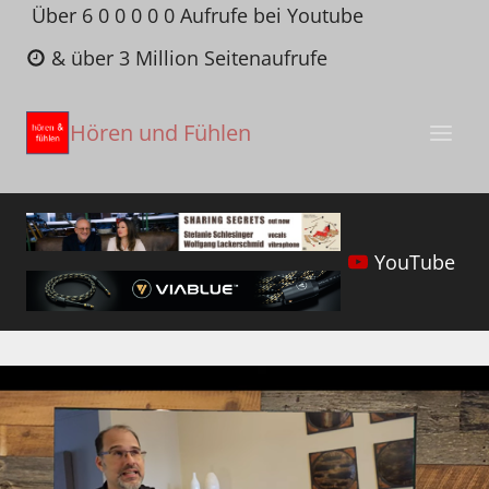
Zum
Über 6 0 0 0 0 0 Aufrufe bei Youtube
Inhalt
& über 3 Million Seitenaufrufe
springen
Hören und Fühlen
YouTube