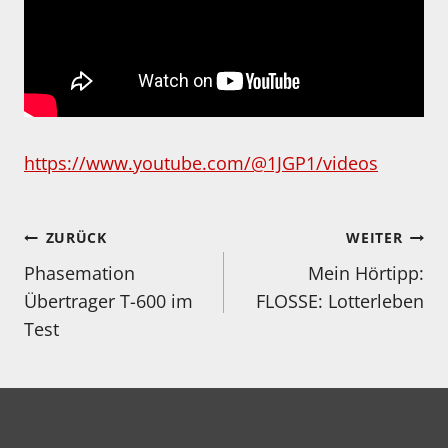
https://www.youtube.com/@1JGP1/videos
Beitragsnavigation
ZURÜCK
WEITER
Phasemation
Mein Hörtipp:
Übertrager T-600 im
FLOSSE: Lotterleben
Test