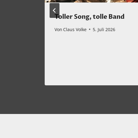
n
Toller Song, tolle Band
Von
Claus Volke
5. Juli 2026
ember 2022