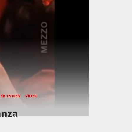
KER:INNEN
|
VIDEO
|
anza