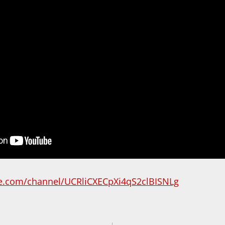
e.com/channel/UCRliCXECpXi4qS2clBISNLg
igation