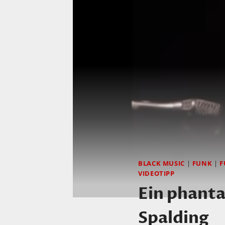
BLACK MUSIC
|
FUNK
|
F
VIDEOTIPP
Ein phanta
Spalding