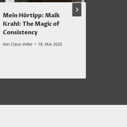
Mein Hörtipp: Maik
Ein ne
Krahl: The Magic of
HolyBr
Consistency
Von
Claus 
Von
Claus Volke
18. Mai 2025