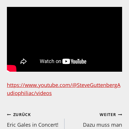
https://www.youtube.com/@SteveGuttenbergA
udiophiliac/videos
Beitragsnavigation
ZURÜCK
WEITER
Eric Gales in Concert!
Dazu muss man