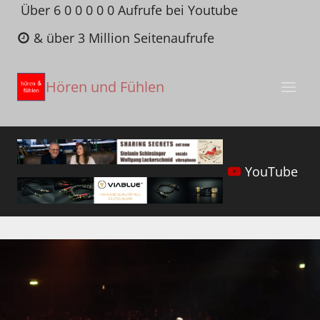
Zum
Über 6 0 0 0 0 0 Aufrufe bei Youtube
Inhalt
& über 3 Million Seitenaufrufe
springen
Hören und Fühlen
YouTube