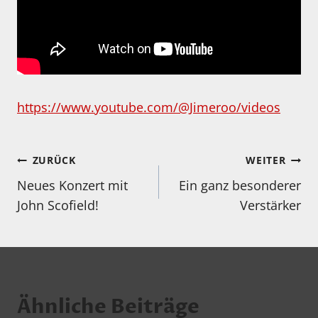
https://www.youtube.com/@Jimeroo/videos
Beitragsnavigation
ZURÜCK
WEITER
Neues Konzert mit
Ein ganz besonderer
John Scofield!
Verstärker
Ähnliche Beiträge