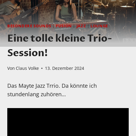
BESONDERE SOUNDS
|
FUSION
|
JAZZ
|
LOUNGE
Eine tolle kleine Trio-
Session!
Von
Claus Volke
13. Dezember 2024
Das Mayte Jazz Trrio. Da könnte ich
stundenlang zuhören…