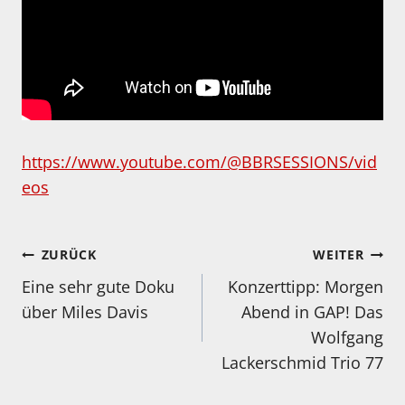
https://www.youtube.com/@BBRSESSIONS/vid
eos
Beitragsnavigation
ZURÜCK
WEITER
Eine sehr gute Doku
Konzerttipp: Morgen
über Miles Davis
Abend in GAP! Das
Wolfgang
Lackerschmid Trio 77