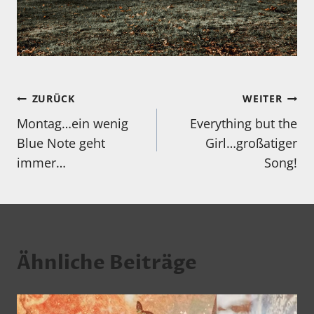
Beitragsnavigation
ZURÜCK
WEITER
Montag…ein wenig
Everything but the
Blue Note geht
Girl…großatiger
immer…
Song!
Ähnliche Beiträge