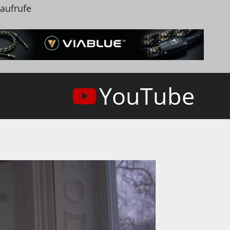
naufrufe
YouTube