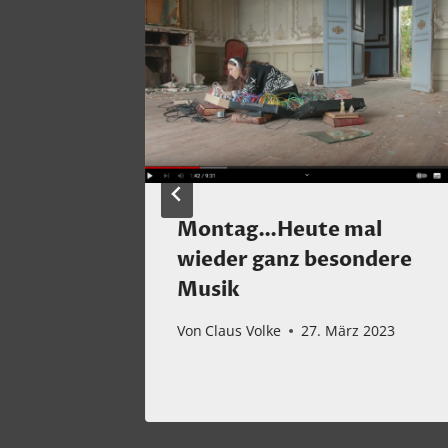
Montag…Heute mal
wieder ganz besondere
r 2025
Musik
Von
Claus Volke
27. März 2023