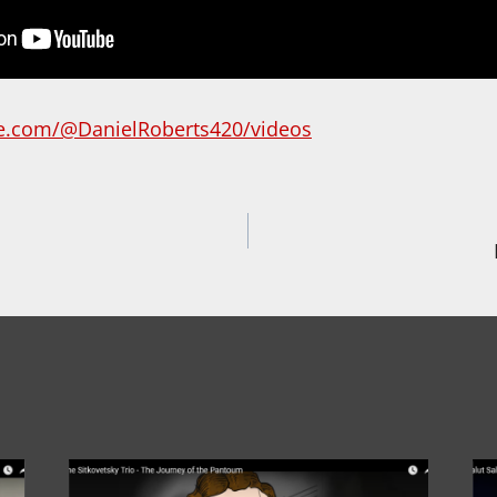
e.com/@DanielRoberts420/videos
igation