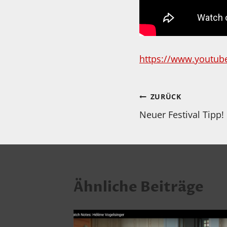
https://www.youtub
Beitragsnav
ZURÜCK
Neuer Festival Tipp!
Ähnliche Beiträge