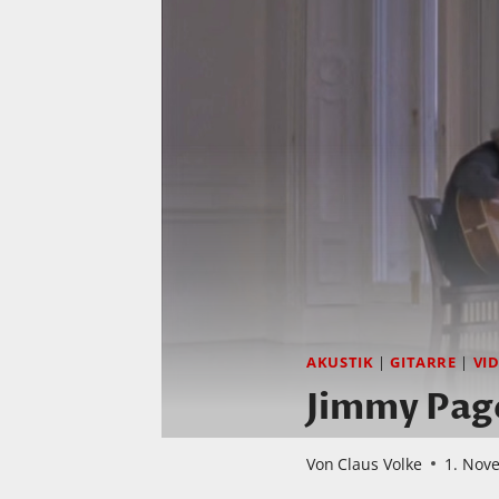
AKUSTIK
|
GITARRE
|
VI
Jimmy Page
Von
Claus Volke
1. Nov