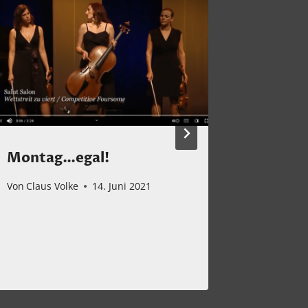
Montag…egal!
Ein tol
dem w
Von
Claus Volke
14. Juni 2021
Gitarri
Ruller
Von
Claus 