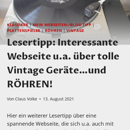
KLASSIKER
|
MEIN WEBSEITEN-/BLOG-TIPP
|
PLATTENSPIELER
|
RÖHREN
|
VINTAGE
Lesertipp: Interessante
Webseite u.a. über tolle
Vintage Geräte…und
RÖHREN!
Von
Claus Volke
13. August 2021
Hier ein weiterer Lesertipp über eine
spannende Webseite, die sich u.a. auch mit