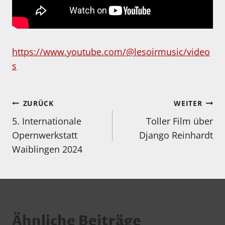
https://www.youtube.com/@lesoirmusic/video
s
Beitragsnavigation
ZURÜCK
WEITER
5. Internationale
Toller Film über
Opernwerkstatt
Django Reinhardt
Waiblingen 2024
Ähnliche Beiträge