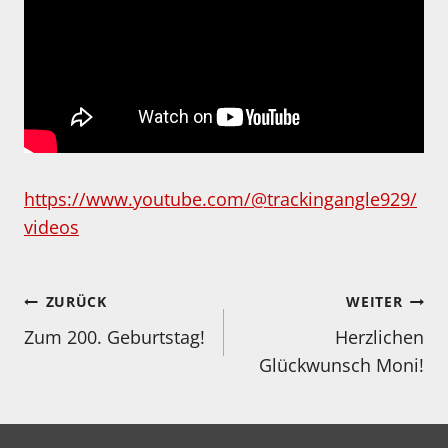
https://www.youtube.com/@trackingangle929/
videos
Beitragsnavigation
ZURÜCK
WEITER
Zum 200. Geburtstag!
Herzlichen
Glückwunsch Moni!