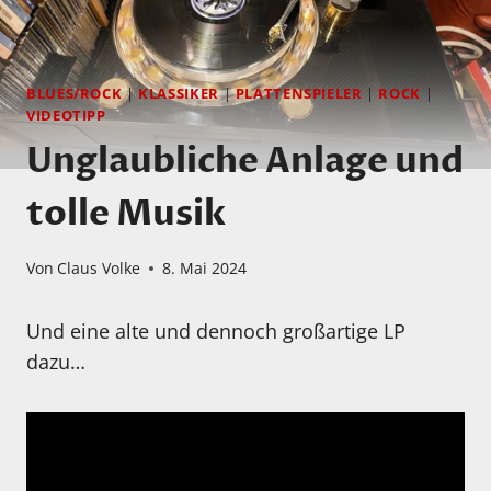
BLUES/ROCK
|
KLASSIKER
|
PLATTENSPIELER
|
ROCK
|
VIDEOTIPP
Unglaubliche Anlage und
tolle Musik
Von
Claus Volke
8. Mai 2024
Und eine alte und dennoch großartige LP
dazu…