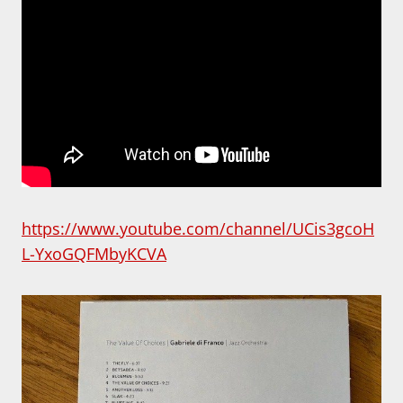
https://www.youtube.com/channel/UCis3gcoH
L-YxoGQFMbyKCVA