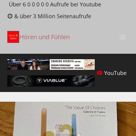
Zum
Über 6 0 0 0 0 0 Aufrufe bei Youtube
Inhalt
& über 3 Million Seitenaufrufe
springen
Hören und Fühlen
YouTube