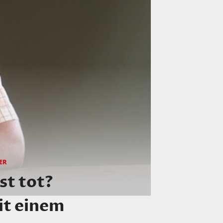
ER
st tot?
it einem