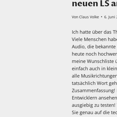
neuen LS a
Von
Claus Volke
6. Juni
Ich hatte über das T
Viele Menschen habe
Audio, die bekannte
heute noch hochwert
meine Wunschliste üb
einfach auch in kle
alle Musikrichtungen
tatsächlich Wort geh
Zusammenfassung! Na
Entwicklern ansehen
ausgiebig zu testen!
Sie genau auf die t