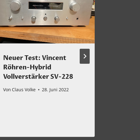
Neuer Test: Vincent
Subbas
Röhren-Hybrid
präsent
Vollverstärker SV-228
spann
Lautsp
Von
Claus Volke
28. Juni 2022
Evo2 S
Von
Claus 