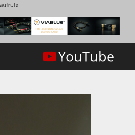
naufrufe
YouTube