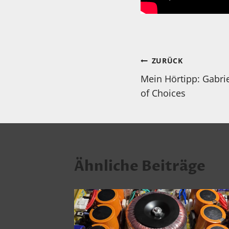
Beitragsnav
ZURÜCK
Mein Hörtipp: Gabrie
of Choices
Ähnliche Beiträge