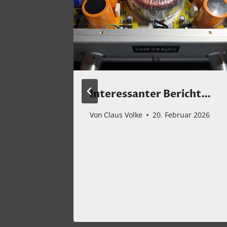
ehr als
Interessanter Bericht…
er.
Von
Claus Volke
20. Februar 2026
e
s und
mber 2021