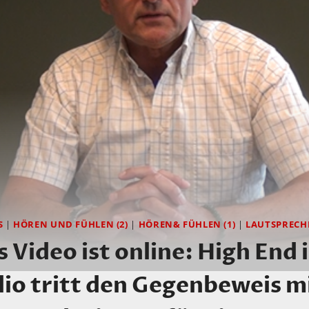
S
|
HÖREN UND FÜHLEN (2)
|
HÖREN& FÜHLEN (1)
|
LAUTSPRECH
 Video ist online: High End i
io tritt den Gegenbeweis m