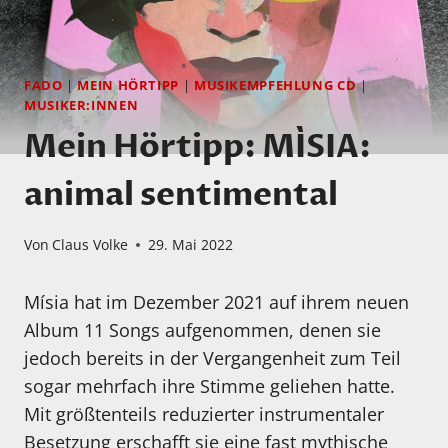
FADO
|
MEIN HÖRTIPP
|
MUSIKEMPFEHLUNG CD
|
MUSIKER:INNEN
Mein Hörtipp: MÍSIA:
animal sentimental
Von
Claus Volke
29. Mai 2022
Mísia hat im Dezember 2021 auf ihrem neuen
Album 11 Songs aufgenommen, denen sie
jedoch bereits in der Vergangenheit zum Teil
sogar mehrfach ihre Stimme geliehen hatte.
Mit größtenteils reduzierter instrumentaler
Besetzung erschafft sie eine fast mythische