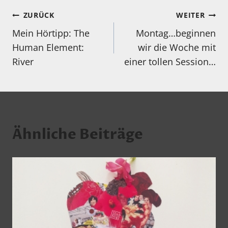
Beitragsnavigation
ZURÜCK
WEITER
Mein Hörtipp: The
Montag…beginnen
Human Element:
wir die Woche mit
River
einer tollen Session…
Ähnliche Beiträge