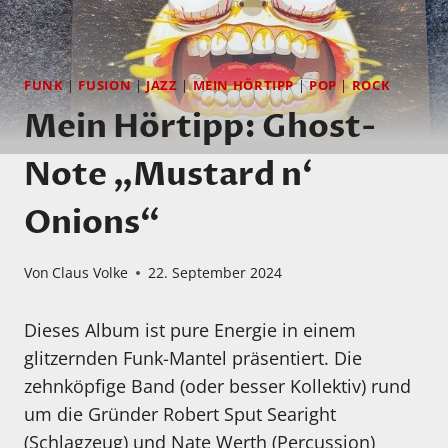
FUNK
|
FUSION
|
JAZZ
|
MEIN HÖRTIPP
|
POP
|
ROCK
Mein Hörtipp: Ghost-
Note „Mustard n‘
Onions“
Von
Claus Volke
22. September 2024
Dieses Album ist pure Energie in einem
glitzernden Funk-Mantel präsentiert. Die
zehnköpfige Band (oder besser Kollektiv) rund
um die Gründer Robert Sput Searight
(Schlagzeug) und Nate Werth (Percussion)