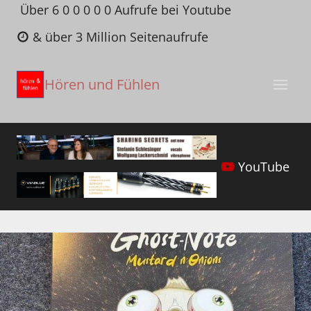
Zum
Über 6 0 0 0 0 0 Aufrufe bei Youtube
Inhalt
& über 3 Million Seitenaufrufe
springen
Hören und Fühlen
YouTube